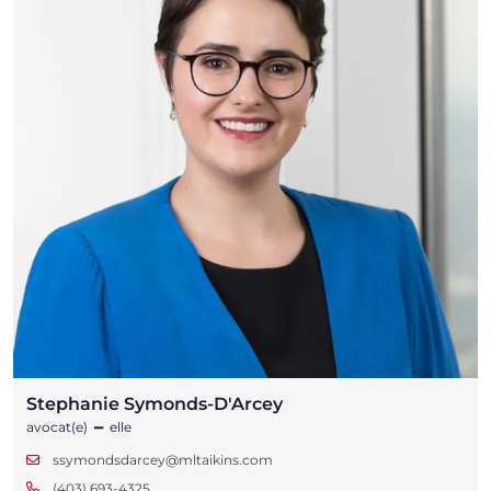
Stephanie Symonds-D'Arcey
-
avocat(e)
elle
ssymondsdarcey@mltaikins.com
(403) 693-4325