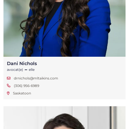
Dani Nichols
-
avocat(e)
elle
drnichols@mltaikins.com
(306) 956-6989
Saskatoon