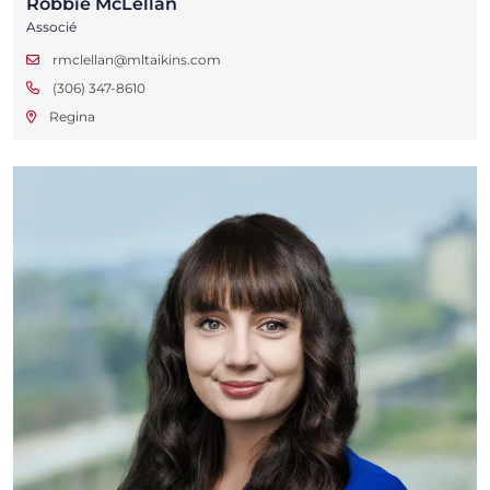
Robbie McLellan
Associé
rmclellan@mltaikins.com
(306) 347-8610
Regina