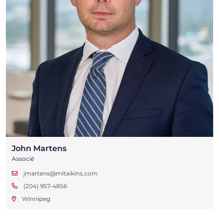
John Martens
Associé
jmartens@mltaikins.com
(204) 957-4856
Winnipeg