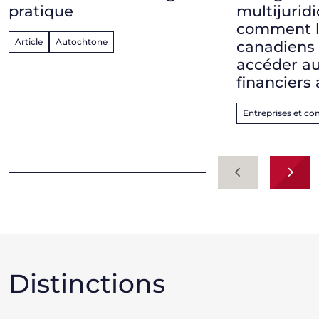
pratique
multijuridi
comment l
Article
Autochtone
canadiens
accéder a
financiers
Entreprises et c
Précédent
Suiv
Distinctions