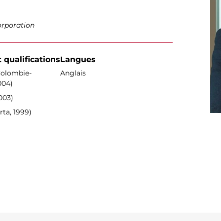
orporation
 qualifications
Langues
Colombie-
Anglais
004)
003)
ta, 1999)