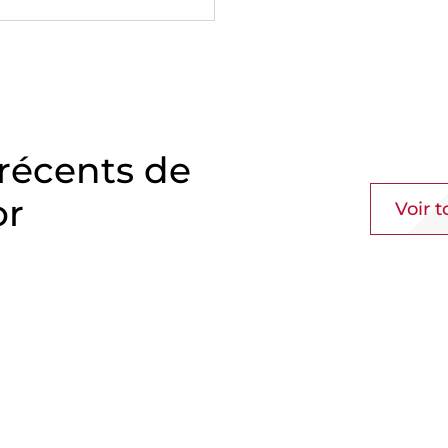
 récents de
or
Voir t