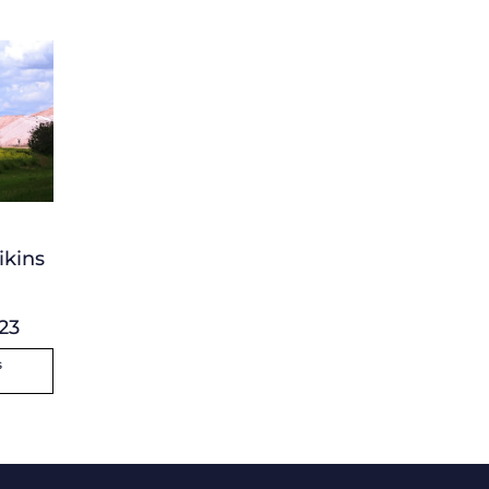
ikins
23
s