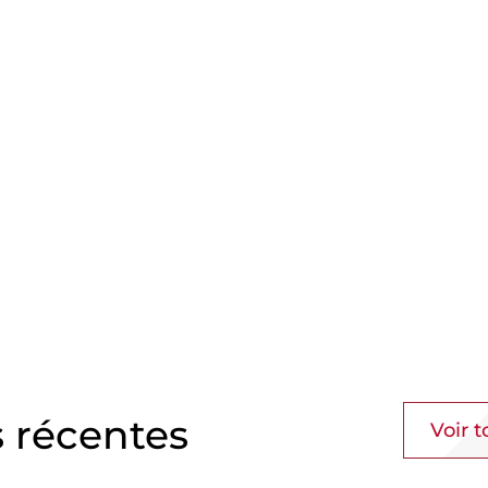
s récentes
Voir t