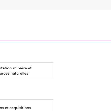
itation minière et
urces naturelles
ns et acquisitions